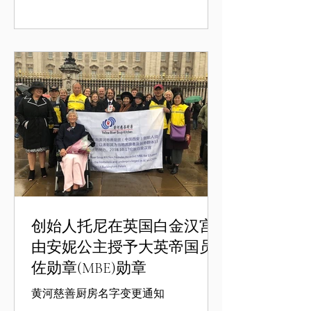
创始人托尼在英国白金汉宫
由安妮公主授予大英帝国员
佐勋章(MBE)勋章
黄河慈善厨房名字变更通知