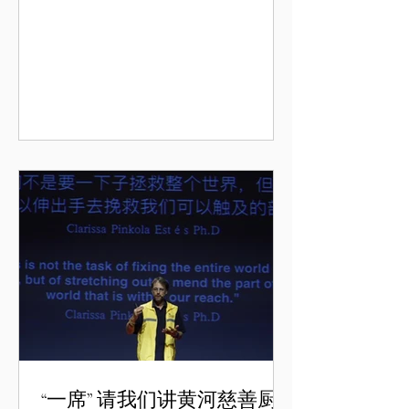
“一席” 请我们讲黄河慈善厨