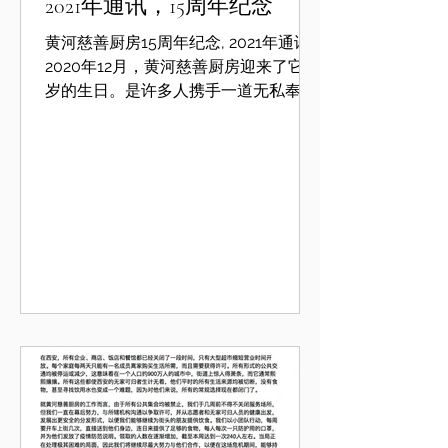
2021年通讯，15周年纪念
⻩河慈善厨房15周年纪念, 2021年通讯
2020年12月，⻩河慈善厨房迎来了它15
岁的生日。是许多人携手一道无私奉
献，我们才克服了重重困难，取得了这
样的成绩。籍此周年纪念之机，我们向
数年来支持并成就它的每一位朋友，谨
表谢意。 由于新冠疫情，过去的一年里
每个人都过得不易，包括⻄安的流浪者
们。行人稀少意味着生计无着，餐馆作
为水源地一度全部歇业，他们平日赖以
生存的途径而今不再走得通。我们发现
疫情期间，他们比任何时候都 需要帮
助，因而需要设法继续为他们服务。但
是从年初的“停摆”开始，我们原先使用
的场所便无限期停用。 随之我们“转战”
街头，亲临前沿，向他们最大限度地提
供生活必需品，以期共渡时艰。2020