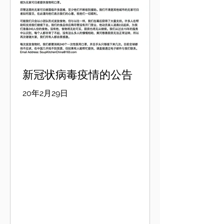
年，我们总计发 放了14056份⻝物，
14047只口罩给⻄安的流浪者，帮助12
名受伤/患病人员接受治疗，8名失业者
重返工作 岗位。同往年一样，我们在11
月发放了御寒衣物。如果这些基本需求
能够得到满足不间断，我们认为那足 以
保障他们困境中的生活。 我们自2005
新冠状病毒疫情的公告
年12月以来的一些成绩: 超过13000名志
20年2月29日
愿者(人次)参与其中，成就了眼前的一
切...