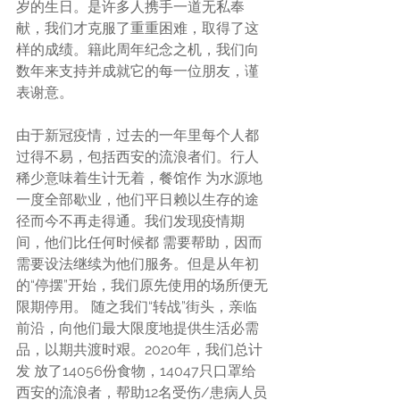
岁的生日。是许多人携手一道无私奉
献，我们才克服了重重困难，取得了这
样的成绩。籍此周年纪念之机，我们向
数年来支持并成就它的每一位朋友，谨
表谢意。 
由于新冠疫情，过去的一年里每个人都
过得不易，包括⻄安的流浪者们。行人
稀少意味着生计无着，餐馆作 为水源地
一度全部歇业，他们平日赖以生存的途
径而今不再走得通。我们发现疫情期
间，他们比任何时候都 需要帮助，因而
需要设法继续为他们服务。但是从年初
的“停摆”开始，我们原先使用的场所便无
限期停用。 随之我们“转战”街头，亲临
前沿，向他们最大限度地提供生活必需
品，以期共渡时艰。2020年，我们总计
发 放了14056份⻝物，14047只口罩给
⻄安的流浪者，帮助12名受伤/患病人员