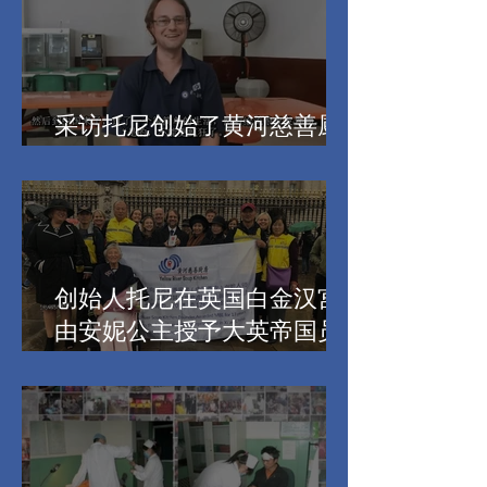
采访托尼创始了黄河慈善厨
房10周年
创始人托尼在英国白金汉宫
由安妮公主授予大英帝国员
佐勋章(MBE)勋章